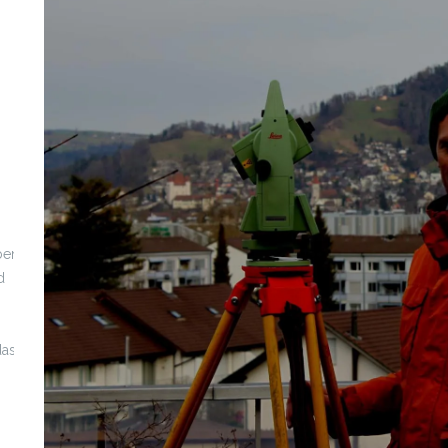
Urkundstätigkeit
ben,
Beweiskraft haben vor allem öffentliche Urkunden, die
d
von einer öffentlichen Behörde oder von einer mit
öffentlichem Glauben ausgestatteten Person
(Ziviltechniker, Notar, Gerichtsvollzieher) innerhalb ihres
das
Geschäftsbereiches ausgestellt worden sind