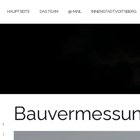
HAUPTSEITE
DAS TEAM
@-MAIL
INNENSTADT.VOITSBERG
Bauvermessu
4
1