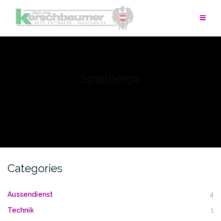
Skip
to
content
Spielberg2
Categories
Aussendienst
4
Technik
1